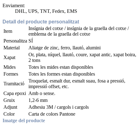
Enviament:
DHL, UPS, TNT, Fedex, EMS
Detall del producte personalitzat
Insígnia del cotxe / insígnia de la graella del cotxe /
Item
emblema de la graella del cotxe
Personalitza
SÍ
Material
Aliatge de zinc, ferro, llautó, alumini
Or, plata, níquel, llautó, coure, xapat antic, xapat boira,
Xapat
2 tons
Mides
Totes les mides estan disponibles
Formes
Totes les formes estan disponibles
Troquelat, esmalt dur, esmalt suau, fosa a pressió,
Tramitació
impressió offset, etc.
Capa epoxi
Amb o sense.
Gruix
1,2-6 mm
Adjunt
Adhesiu 3M / cargols i cargols
Color
Carta de colors Pantone
Imatge del producte