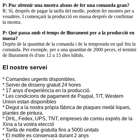
P: Puc obtenir una mostra abans de fer una comanda gran?
R: Sí, després de pagar la tarifa del motlle, podem fer mostres per a
vosaltres. I començarà la producció en massa després de confirmar
la mostra.
P: Què passa amb el temps de lliurament per a la producció en
massa?
Depèn de la quantitat de la comanda i de la temporada en què feu la
comanda. Per exemple, per a una quantitat de 2000 peces, el termini
de lliurament és d'uns 12 a 15 dies hàbils.
El nostre servei
* Comandes urgents disponibles.
* Servei de disseny gratuït 24 hores
* 17 anys d'experiència en la producció.
* Les condicions de pagament de Paypal, T/T, Western
Union estan disponibles
* Degut a la nostra pròpia fàbrica de plaques metàl·liques,
plantes de pintura.
* DHL, Fedex, UPS, TNT, empreses de correu exprés de la
Xina a la vostra elecció
* Tarifa de motlle gratuïta fins a 5000 unitats
* El motlle es conservarà durant 2 anys