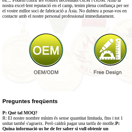
etc... Podem cobrir les vostres necessitats OEM i ODM. Amb la
nostra excel·lent reputació en el camp, tenim plena confiança per ser
el vostre millor soci de fabricació a Àsia. No dubteu a posar-vos en
contacte amb el nostre personal professional immediatament.
Preguntes freqüents
P: Què tal MOQ
?
R: El nostre nombre mínim és sense quantitat limitada, fins i tot 1
unitat també s'agraeix. Però caldrà pagar una tarifa de motlle.
P:
Quina informació us he de fer saber si vull obtenir un