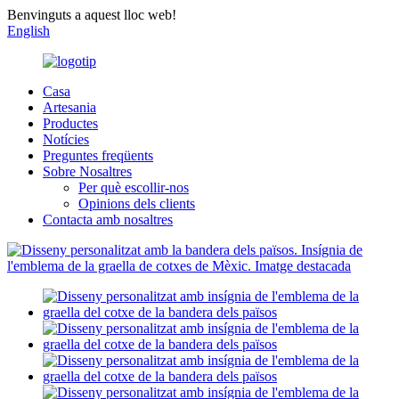
Benvinguts a aquest lloc web!
English
Casa
Artesania
Productes
Notícies
Preguntes freqüents
Sobre Nosaltres
Per què escollir-nos
Opinions dels clients
Contacta amb nosaltres