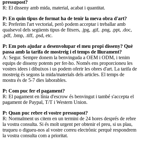
pressupost?
R: El disseny amb mida, material, acabat i quantitat.
P: En quin tipus de format ha de tenir la meva obra d'art?
R: Preferim l'art vectorial, però podem acceptar i treballar amb
qualsevol dels següents tipus de fitxers, .jpg, .gif, .png, .ppt, .doc,
.pdf, .bmp, .tiff, .psd, etc.
P: Em pots ajudar a desenvolupar el meu propi disseny? Què
passa amb la tarifa de mostreig i el temps de lliurament?
A: Segur. Sempre donem la benvinguda a OEM i ODM, i tenim
equips de disseny potents per fer-ho. Només ens proporcioneu les
vostres idees i dibuixos i us podem oferir les obres d'art. La tarifa de
mostreig és segons la mida/materials dels articles. El temps de
mostra és de 5-7 dies laborables.
P: Com puc fer el pagament?
R: El pagament en línia d'escrow és benvingut i també s'accepta el
pagament de Paypal, T/T i Western Union.
P: Quan puc rebre el vostre pressupost?
R: Normalment us citem en un termini de 24 hores després de rebre
la vostra consulta. Si és molt urgent per obtenir el preu, si us plau,
truqueu o digueu-nos al vostre correu electrònic perquè respondrem
la vostra consulta com a prioritat.