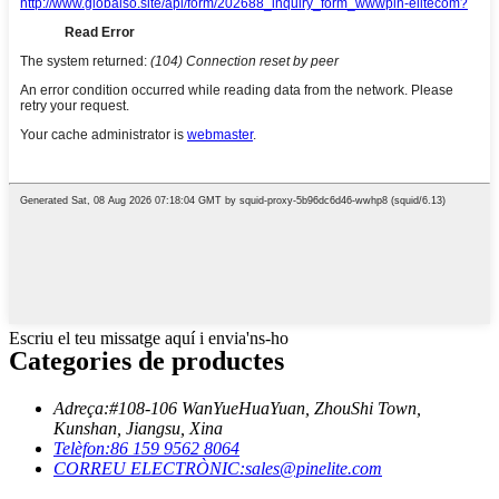
Escriu el teu missatge aquí i envia'ns-ho
Categories de productes
Adreça:
#108-106 WanYueHuaYuan, ZhouShi Town,
Kunshan, Jiangsu, Xina
Telèfon:
86 159 9562 8064
CORREU ELECTRÒNIC:
sales@pinelite.com