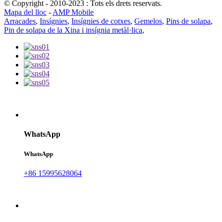
© Copyright - 2010-2023 : Tots els drets reservats.
Mapa del lloc
-
AMP Mobile
Arracades
,
Insígnies
,
Insígnies de cotxes
,
Gemelos
,
Pins de solapa
,
Pin de solapa de la Xina i insígnia metàl·lica
,
WhatsApp
WhatsApp
+86 15995628064