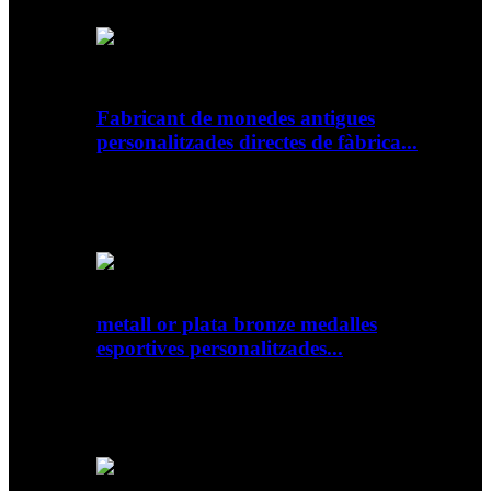
Fabricant de monedes antigues
personalitzades directes de fàbrica...
Visió general Detalls ràpids Material: Impressió
metàl·lica: Tipus d'impressió per troquelat:
Aliatge de zinc...
metall or plata bronze medalles
esportives personalitzades...
Visió general Detalls ràpids Material: Impressió
metàl·lica: Tipus d'impressió per troquelat:
Alumini...