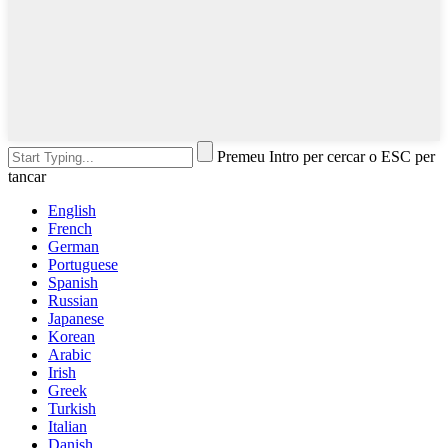
Premeu Intro per cercar o ESC per
tancar
English
French
German
Portuguese
Spanish
Russian
Japanese
Korean
Arabic
Irish
Greek
Turkish
Italian
Danish