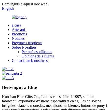
Benvinguts a aquest lloc web!
English
a casa
Artesania
Productes
Notícies
Preguntes freqüents
Sobre Nosaltres
Per què escollir-nos
Opinions dels clients
Contacta amb nosaltres
Benvingut a Elite
Kunshan Elite Gifts Co., Ltd. es va establir el 1997, som un
fabricant i exportador d'estrena especialitzat en agulles de solapa,
insígnies, clauers, monedes, medallons, emblemes, botons de puny i
altres regals promocionals relacionats amb diferents processos, que