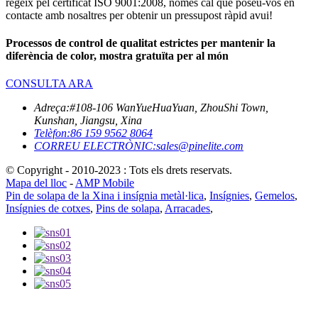
regeix pel certificat ISO 9001:2008, només cal que poseu-vos en
contacte amb nosaltres per obtenir un pressupost ràpid avui!
Processos de control de qualitat estrictes per mantenir la
diferència de color, mostra gratuïta per al món
CONSULTA ARA
Adreça:
#108-106 WanYueHuaYuan, ZhouShi Town,
Kunshan, Jiangsu, Xina
Telèfon:
86 159 9562 8064
CORREU ELECTRÒNIC:
sales@pinelite.com
© Copyright - 2010-2023 : Tots els drets reservats.
Mapa del lloc
-
AMP Mobile
Pin de solapa de la Xina i insígnia metàl·lica
,
Insígnies
,
Gemelos
,
Insígnies de cotxes
,
Pins de solapa
,
Arracades
,