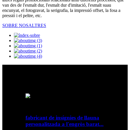
van des de l'esmalt dur, l'esmalt dur d'imitació, l'esmalt suau
encunyat, el fotogravat, la serigrafia, la impressió offset, la fosa a
pressió i el peltre, etc.
SOBRE NOSALTRES
Productes destacats
Una barreja emocionant de formes vintage, tecnologia de filaments
elegant, llum preciosa i eficiència energètica
fabricant de insígnies de llauna
personalitzada a l'engròs barat...