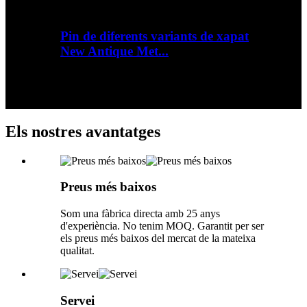
Pin de diferents variants de xapat
New Antique Met...
Visió general Detalls ràpids Material: Impressió
metàl·lica: sense impressió Mètode d'impressió:
sense impressió...
Els nostres avantatges
Preus més baixos
Som una fàbrica directa amb 25 anys
d'experiència. No tenim MOQ. Garantit per ser
els preus més baixos del mercat de la mateixa
qualitat.
Servei