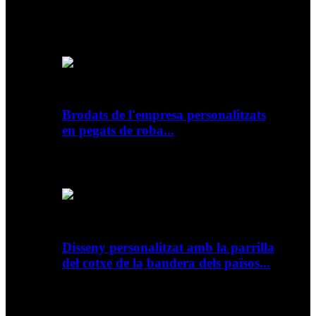
Visió general Detalls ràpids Material: Metall,
llauna Impressió: Impressió offset Tipus: Tin
Pro...
Brodats de l'empresa personalitzats
en pegats de roba...
Visió general Detalls ràpids Decoració: Encaix
Tipus de tela: Lona Tipus de producte: PATCH...
Disseny personalitzat amb la parrilla
del cotxe de la bandera dels països...
Visió general Detalls ràpids Tipus: Logotip /
Insígnia Ús: Material del cotxe de motor: Aliatge
de zinc, Bro...